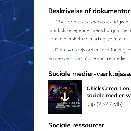
Beskrivelse af dokumenta
Chick Corea: I en mesters sind
giver 
musikalske legende, mens han jammer og r
sand beherskelse ser ud og lyder som.
Dette værktøjssæt er lavet for at give
en mesters sind
på alle sociale medier.
Sociale medier-værktøjss
Chick Corea: I en
sociale medier-v
.zip (252.4Mb)
Sociale ressourcer