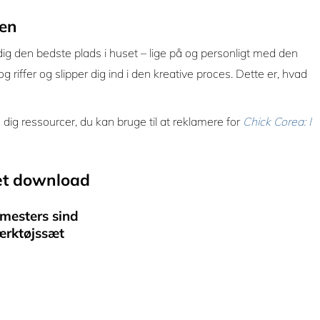
ren
dig den bedste plads i huset – lige på og personligt med den
iffer og slipper dig ind i den kreative proces. Dette er, hvad
 dig ressourcer, du kan bruge til at reklamere for
Chick Corea: I
æt download
 mesters sind
ærktøjssæt