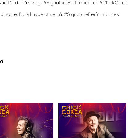
vad får du så? Magi. #SignaturePerformances #ChickCorea
t spille. Du vil nyde at se på. #SignaturePerformances
eo