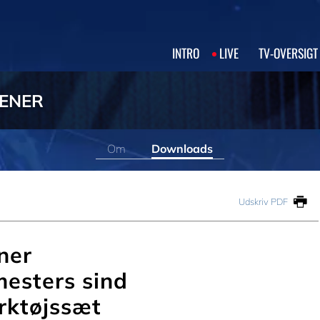
INTRO
LIVE
TV‑OVERSIGT
DENER
Om
Downloads
Udskriv PDF
ner
mesters sind
rktøjssæt