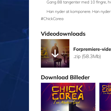
Gang 88 tangenter med 10 fingre, h
Han nyder at komponere. Han nyder a
#ChickCorea
Videodownloads
Forpremiere-vid
.zip (58.3Mb)
Download Billeder