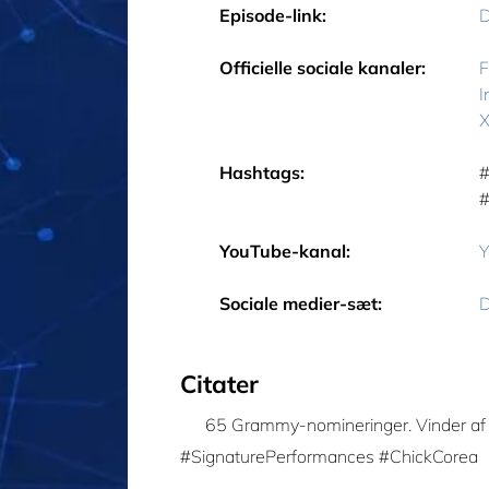
Episode-link:
D
Officielle sociale kanaler:
F
I
X
Hashtags:
‎
‎
YouTube-kanal:
Y
Sociale medier-sæt:
D
Citater
65 Grammy-nomineringer. Vinder af 
#SignaturePerformances #ChickCorea