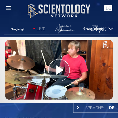
DE
LIVE
Neugierig?
Play
Video
SPRACHE:
DE