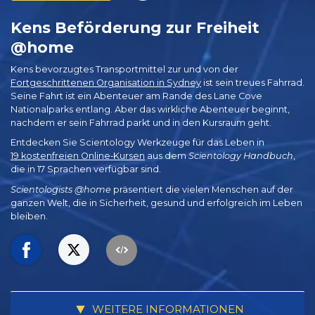
Kens Beförderung zur Freiheit
@home
Kens bevorzugtes Transportmittel zur und von der
Fortgeschrittenen Organisation in Sydney
ist sein treues Fahrrad.
Seine Fahrt ist ein Abenteuer am Rande des Lane Cove
Nationalparks entlang. Aber das wirkliche Abenteuer beginnt,
nachdem er sein Fahrrad parkt und in den Kursraum geht.
Entdecken Sie Scientology Werkzeuge für das Leben in
19 kostenfreien Online‑Kursen
aus dem
Scientology Handbuch
,
die in 17 Sprachen verfügbar sind.
Scientologists @home
präsentiert die vielen Menschen auf der
ganzen Welt, die in Sicherheit, gesund und erfolgreich im Leben
bleiben.
WEITERE INFORMATIONEN