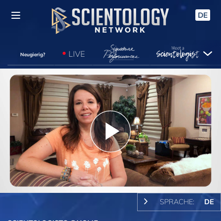
DE
LIVE
Neugierig?
Play
Video
SPRACHE:
DE