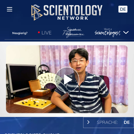
DE
LIVE
Neugierig?
Play
Video
SPRACHE:
DE