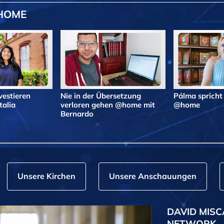
@HOME
vestieren
Nie in der Übersetzung
Pálma spricht
alia
verloren gehen @home mit
@home
Bernardo
Unsere Kirchen
Unsere Anschauungen
DAVID MISC
NETWORK