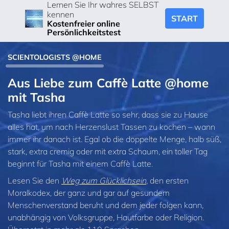
Lernen Sie Ihr wahres SELBST
kennen
START
Kostenfreier online
Persönlichkeitstest
SCIENTOLOGISTS @HOME
Aus Liebe zum Caffè Latte @home
mit Tasha
Tasha liebt ihren Caffè Latte so sehr, dass sie zu Hause
alles hat, um nach Herzenslust Tassen zu kochen – wann
immer ihr danach ist. Egal ob die doppelte Menge, halb süß,
stark, extra cremig oder mit extra Schaum, ein toller Tag
beginnt für Tasha mit einem Caffè Latte.
Lesen Sie den
Weg zum Glücklichsein
, den ersten
Moralkodex, der ganz und gar auf gesundem
Menschenverstand beruht und dem jeder folgen kann,
unabhängig von Volksgruppe, Hautfarbe oder Religion.