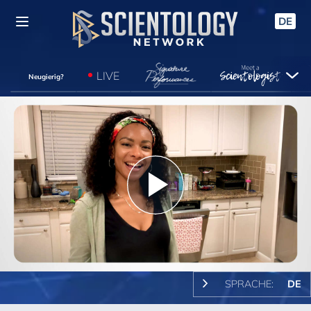
DE
LIVE
Neugierig?
Play
Video
SPRACHE:
DE