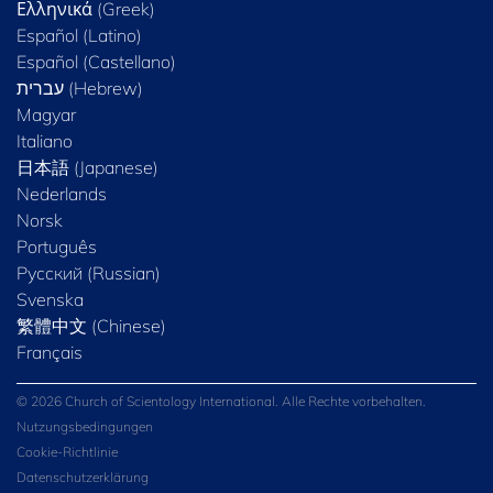
Ελληνικά (Greek)
Español (Latino)
Español (Castellano)
Magyar
Italiano
日本語 (Japanese)
Nederlands
Norsk
Português
Русский (Russian)
Svenska
繁體中文 (Chinese)
Français
© 2026 Church of Scientology International. Alle Rechte vorbehalten.
Nutzungsbedingungen
Cookie-Richtlinie
Datenschutzerklärung