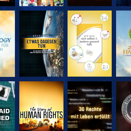
EN
SERIE
SERIE
ENTDECKEN
ENTDECKEN
EN
EN
ANSEHEN
ANSEHEN
A