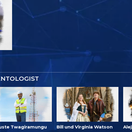
ENTOLOGIST
uste Twagiramungu
Bill und Virginia Watson
Ale