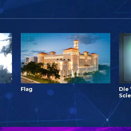
Flag
Die
Sci