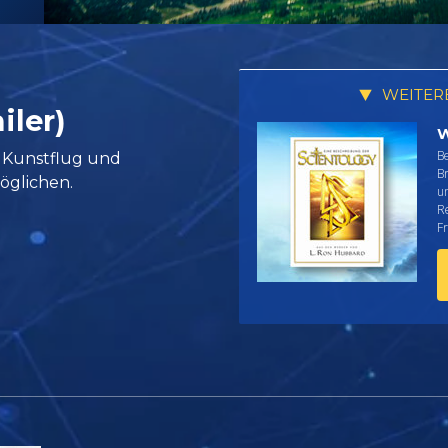
WEITER
iler)
W
Be
m Kunstflug und
B
öglichen.
u
Re
Fr