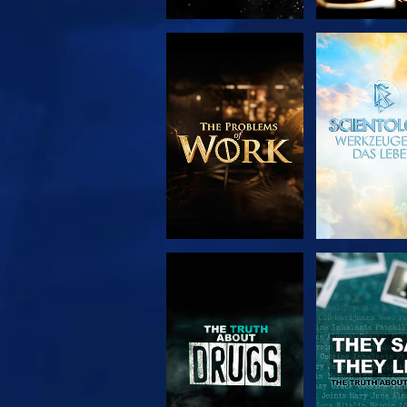
SERIE
ANSEH
ENTDECKEN
ANSEHEN
ANSEH