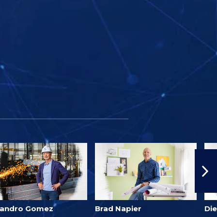
jandro Gomez
Brad Napier
Di