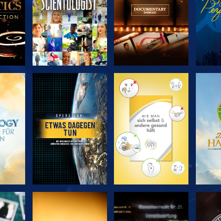
EN
SERIE
SERIE
ENTDECKEN
ENTDECKEN
EN
EN
ANSEHEN
ANSEHEN
A