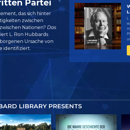
itten Partei
W
L
ement, das sich hinter
L.
itigkeiten zwischen
w
 zwischen Nationen?
Das
me
Ph
iert L. Ron Hubbards
un
rborgenen Ursache von
identifiziert.
BARD LIBRARY PRESENTS