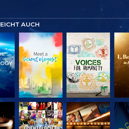
LEICHT AUCH
SERIE
SERIE
KEN
ENTDECKEN
ENTDECKEN
EN