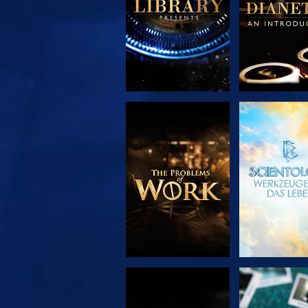
SERIE
ANSEH
ENTDECKEN
ANSEHEN
ANSEH