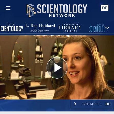
DE
Play
Video
SPRACHE:
DE