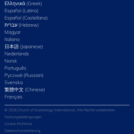
Ελληνικά (Greek)
Español (Latino)
Español (Castellano)
Magyar
Italiano
日本語 (Japanese)
Nederlands
Norsk
Português
Русский (Russian)
Svenska
繁體中文 (Chinese)
Français
© 2026 Church of Scientology International. Alle Rechte vorbehalten.
Nutzungsbedingungen
Cookie-Richtlinie
Datenschutzerklärung