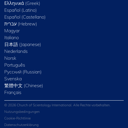
Ελληνικά (Greek)
Español (Latino)
Español (Castellano)
Magyar
Italiano
日本語 (Japanese)
Nederlands
Norsk
Português
Русский (Russian)
Svenska
繁體中文 (Chinese)
Français
© 2026 Church of Scientology International. Alle Rechte vorbehalten.
Nutzungsbedingungen
Cookie-Richtlinie
Datenschutzerklärung