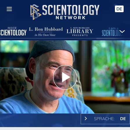
DE
Play
Video
SPRACHE:
DE