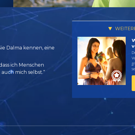
WEITER
W
v
Sie Dalma kennen, eine
D
Ve
g
 dass ich Menschen
se
 auch mich selbst.“