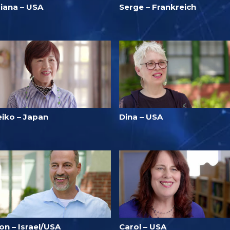
riana – USA
Serge – Frankreich
eiko – Japan
Dina – USA
on – Israel/USA
Carol – USA