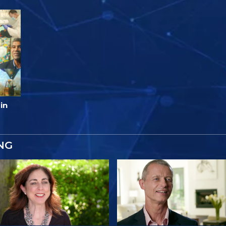
in
NG