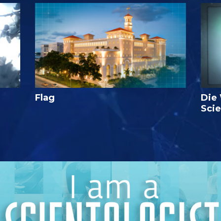
Flag
Die
Sci