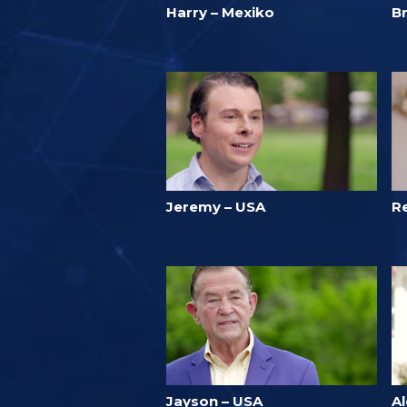
Harry – Mexiko
B
Jeremy – USA
R
Jayson – USA
Al