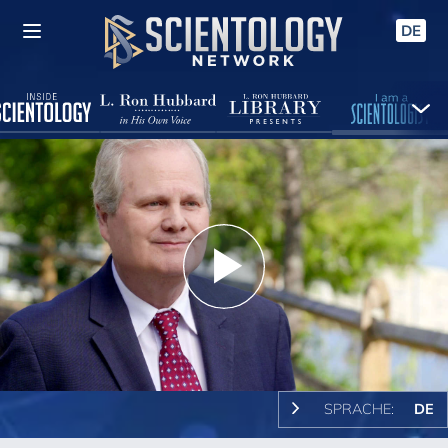
DE
Play
Video
SPRACHE:
DE