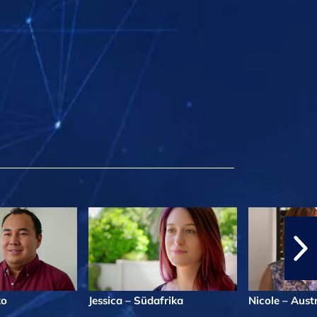
ko
Jessica – Südafrika
Nicole – Aust