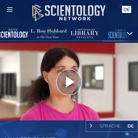
DE
Play
Video
SPRACHE:
DE