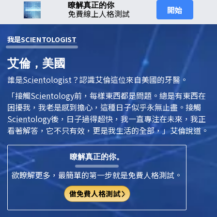
瞭解真正的你
開始
免費線上人格測試
我是
SCIENTOLOGIST
艾倫，美國
誰是
Scientologist
？認識艾倫這位來自美國的牙醫。
「接觸
Scientology
前，每樣東西都是問題。總是有東西在
困擾我，我老是感到擔心，這種日子似乎永無止盡。接觸
Scientology
後，日子過得超快，我一直專注在未來，我正
看著解答，它不只有效，更是我生活的全部，」艾倫說道。
瞭解真正的你。
欲瞭解更多，最簡單的第一步就是免費人格測試。
做免費人格測試