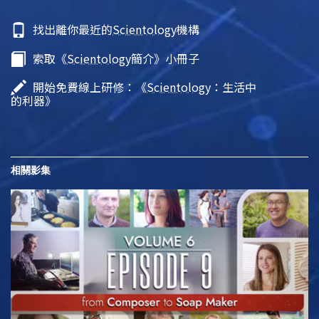
找出離你最近的
Scientology
機構
索取《
Scientology
簡介》小冊子
開始免費線上研修：《
Scientology
：生活中
的利器》
相關影集