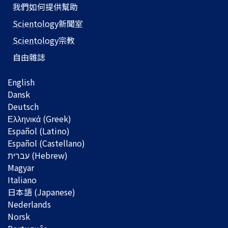
我們如何提供幫助
Scientology
新聞室
Scientology
宗教
自由雜誌
English
Dansk
Deutsch
Ελληνικά (Greek)
Español (Latino)
Español (Castellano)
Magyar
Italiano
日本語 (Japanese)
Nederlands
Norsk