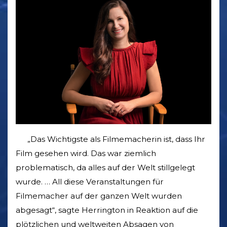
„Das Wichtigste als Filmemacherin ist, dass Ihr
Film gesehen wird. Das war ziemlich
problematisch, da alles auf der Welt stillgelegt
wurde. … All diese Veranstaltungen für
Filmemacher auf der ganzen Welt wurden
abgesagt“, sagte Herrington in Reaktion auf die
plötzlichen und weltweiten Absagen von