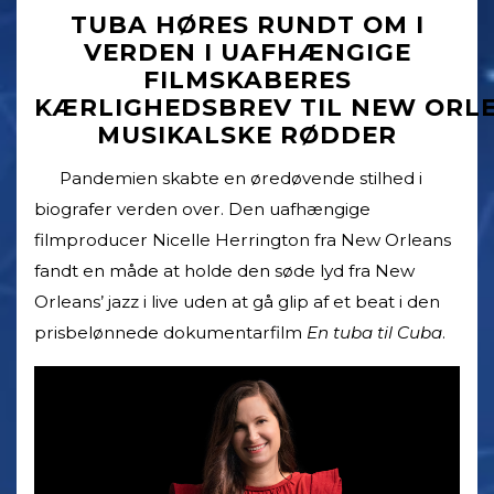
TUBA HØRES RUNDT OM I
VERDEN I UAFHÆNGIGE
FILMSKABERES
KÆRLIGHEDSBREV TIL NEW ORL
MUSIKALSKE RØDDER
Pandemien skabte en øredøvende stilhed i
biografer verden over. Den uafhængige
filmproducer Nicelle Herrington fra New Orleans
fandt en måde at holde den søde lyd fra New
Orleans’ jazz i live uden at gå glip af et beat i den
prisbelønnede dokumentarfilm
En tuba til Cuba
.