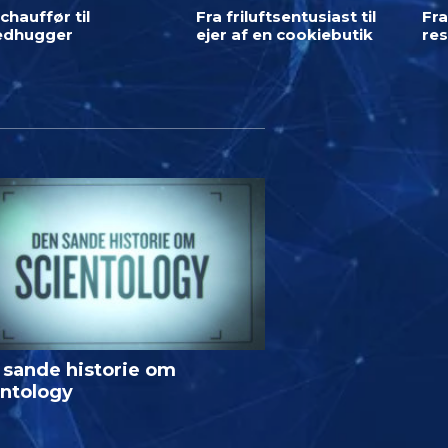
chauffør til
Fra friluftsentusiast til
Fra
ledhugger
ejer af en cookiebutik
res
 sande historie om
entology