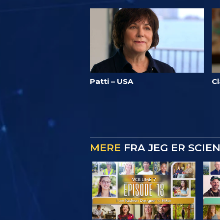
Patti – USA
C
MERE
FRA JEG ER SCIE