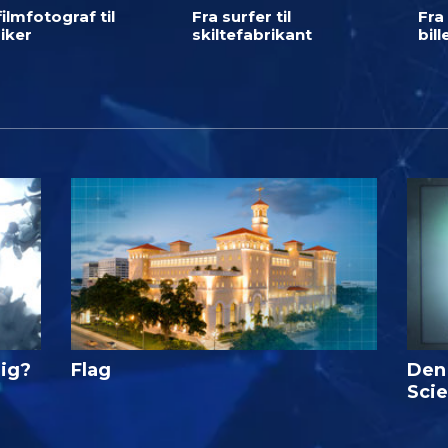
filmfotograf til
Fra surfer til
Fra 
iker
skiltefabrikant
bil
lig?
Flag
Den
Sci