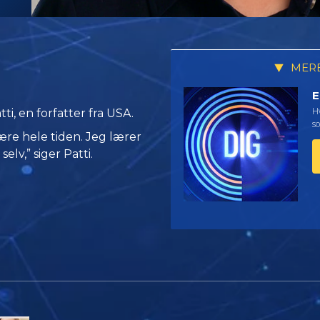
MERE
E
Hv
i, en forfatter fra USA.
so
ære hele tiden. Jeg lærer
lv,” siger Patti.