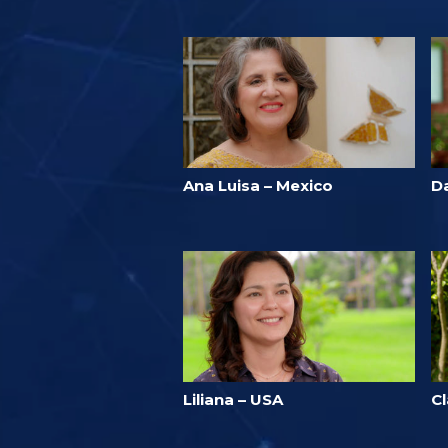
Ana Luisa – Mexico
D
Liliana – USA
C