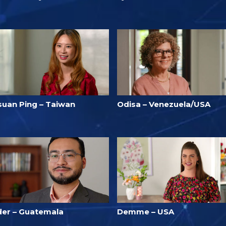
suan Ping – Taiwan
Odisa – Venezuela/USA
der – Guatemala
Demme – USA