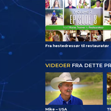
Fra hestedressør til restauratør
VIDEOER
FRA DETTE P
Mike – USA
T