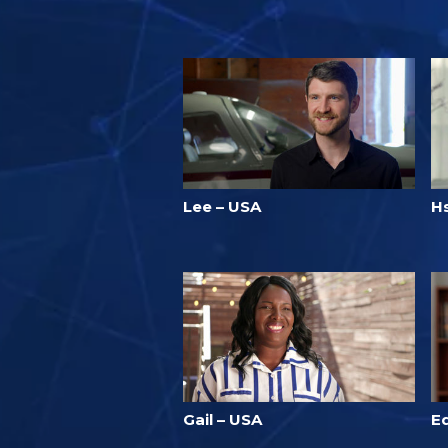
Lee – USA
H
Gail – USA
E