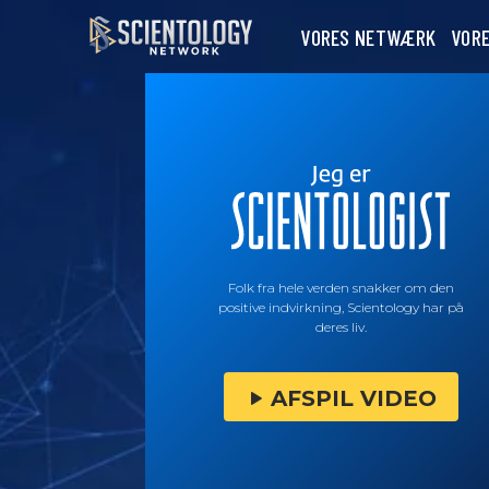
VORES NETWÆRK
VOR
Folk fra hele verden snakker om den
positive indvirkning, Scientology har på
deres liv.
AFSPIL VIDEO