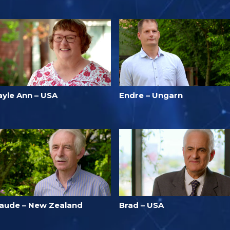
ayle Ann – USA
Endre – Ungarn
laude – New Zealand
Brad – USA