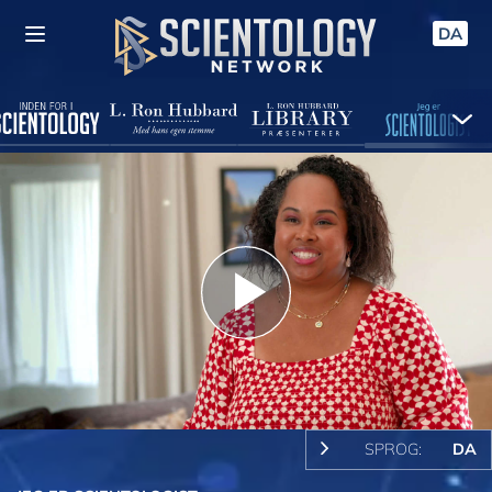
DA
Play
Video
SPROG:
DA