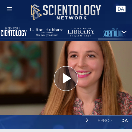
DA
Play
Video
SPROG:
DA