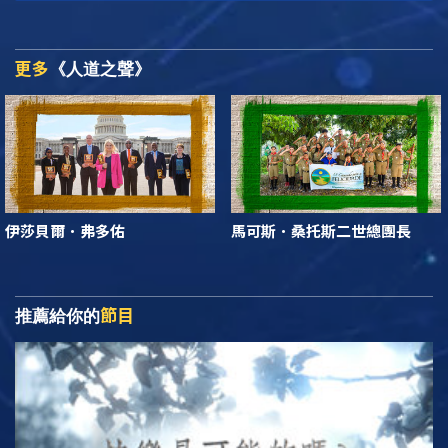
更多
《人道之聲》
伊莎貝爾．弗多佑
馬可斯．桑托斯二世總團長
節目
推薦給你的