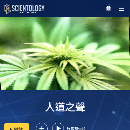
欣賞預告片
播放