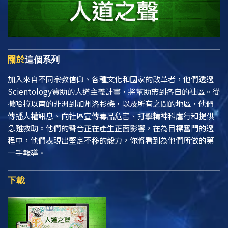
關於
這個系列
加入來自不同宗教信仰、各種文化和國家的改革者，他們透過
Scientology贊助的人道主義計畫，將幫助帶到各自的社區。從
撒哈拉以南的非洲到加州洛杉磯，以及所有之間的地區，他們
傳播人權訊息、向社區宣傳毒品危害、打擊精神科虐行和提供
急難救助。他們的聲音正在產生正面影響，在為目標奮鬥的過
程中，他們表現出堅定不移的毅力，你將看到為他們所做的第
一手報導。
下載