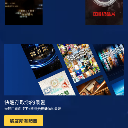
觀看
探索系列節目
快速存取你的最愛
從節目頁面按下+鍵開始建構你的最愛
觀賞所有節目