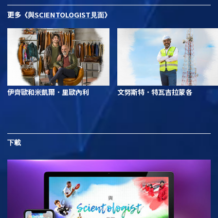
更多
SCIENTOLOGIST
《與
見面》
伊齊歐和米凱爾．里歐內利
文努斯特．特瓦吉拉蒙各
下載