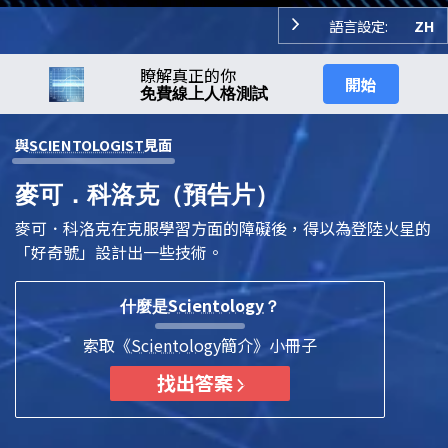
語言設定:
ZH
瞭解真正的你
開始
免費線上人格測試
與
SCIENTOLOGIST
見面
麥可．科洛克（預告片）
麥可．科洛克在克服學習方面的障礙後，得以為登陸火星的
「好奇號」設計出一些技術。
Scientology
什麼是
？
索取《
Scientology
簡介》小冊子
找出答案