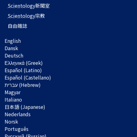
Scientology
新聞室
Scientology
宗教
自由雜誌
English
Dansk
Deutsch
Ελληνικά (Greek)
Español (Latino)
Español (Castellano)
Magyar
Italiano
日本語 (Japanese)
Nederlands
Norsk
Português
Русский (Russian)