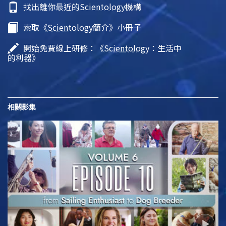
找出離你最近的
Scientology
機構
索取《
Scientology
簡介》小冊子
開始免費線上研修：《
Scientology
：生活中
的利器》
相關影集