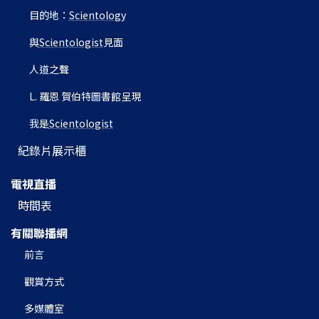
目的地：
Scientology
與
Scientologist
見面
人道之聲
L. 羅恩 賀伯特圖書館呈現
我是
Scientologist
紀錄片展示櫃
電視直播
時間表
有關聯播網
前言
觀賞方式
多媒體室