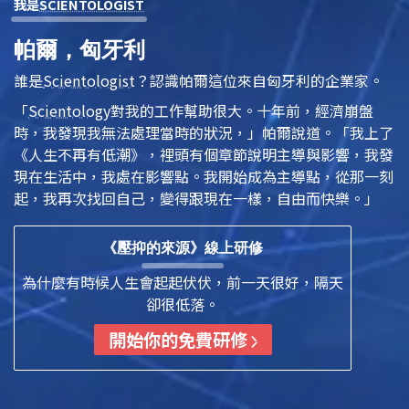
我是
SCIENTOLOGIST
帕爾，匈牙利
誰是
Scientologist
？認識帕爾這位來自匈牙利的企業家。
「
Scientology
對我的工作幫助很大。十年前，經濟崩盤
時，我發現我無法處理當時的狀況，」帕爾說道。「我上了
《人生不再有低潮》，裡頭有個章節說明主導與影響，我發
現在生活中，我處在影響點。我開始成為主導點，從那一刻
起，我再次找回自己，變得跟現在一樣，自由而快樂。」
《壓抑的來源》線上研修
為什麼有時候人生會起起伏伏，前一天很好，隔天
卻很低落。
開始你的免費研修