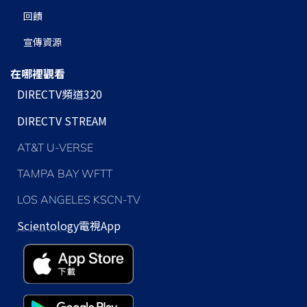
回饋
宣傳資源
在哪裡觀看
DIRECTV頻道320
DIRECTV STREAM
AT&T U-VERSE
TAMPA BAY WFTT
LOS ANGELES KSCN-TV
Scientology
電視App