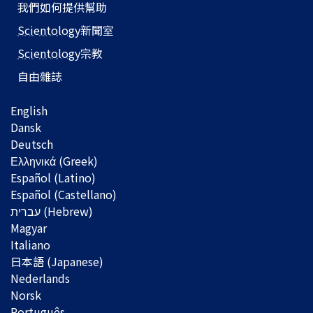
我們如何提供幫助
Scientology
新聞室
Scientology
宗教
自由雜誌
English
Dansk
Deutsch
Ελληνικά (Greek)
Español (Latino)
Español (Castellano)
Magyar
Italiano
日本語 (Japanese)
Nederlands
Norsk
Português