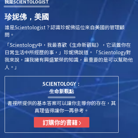
我是
SCIENTOLOGIST
珍妮佛，美國
誰是
Scientologist
？認識珍妮佛這位來自美國的管理顧
問。
「
Scientology
中，我最喜歡《生命新觀點》，它涵蓋你在
日常生活中所經歷的事，」珍妮佛說道。「
Scientology
對
我來說，讓我擁有興盛繁榮的知識，最重要的是可以幫助他
人。」
SCIENTOLOGY
：
生命新觀點
書裡所提供的基本答案可以讓你主導你的存在，其
真理值得讓你一再參考。
訂購你的書籍