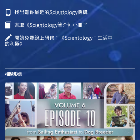
找出離你最近的
Scientology
機構
索取《
Scientology
簡介》小冊子
開始免費線上研修：《
Scientology
：生活中
的利器》
相關影集