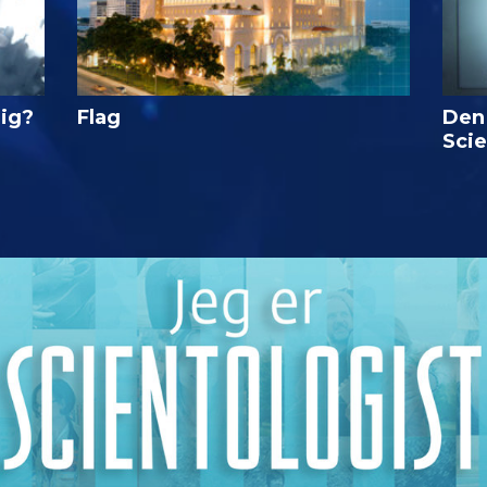
lig?
Flag
Den
Sci