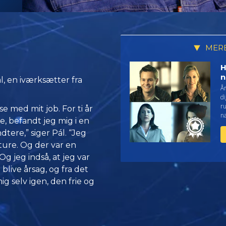
MERE
H
n
, en iværksætter fra
År
di
r
 med mit job. For ti år
n
, befandt jeg mig i en
tere,” siger Pál. “Jeg
dture. Og der var en
Og jeg indså, at jeg var
t blive årsag, og fra det
mig selv igen, den frie og