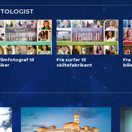
NTOLOGIST
filmfotograf til
Fra surfer til
Fra 
iker
skiltefabrikant
bil