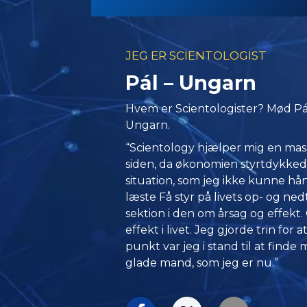
JEG ER SCIENTOLOGIST
Pál – Ungarn
Hvem er Scientologister? Mød Pál
Ungarn.
“Scientology hjælper mig en masse
siden, da økonomien styrtdykkede
situation, som jeg ikke kunne hånd
læste Få styr på livets op- og ne
sektion i den om årsag og effekt. 
effekt i livet. Jeg gjorde trin for a
punkt var jeg i stand til at finde 
glade mand, som jeg er nu.”