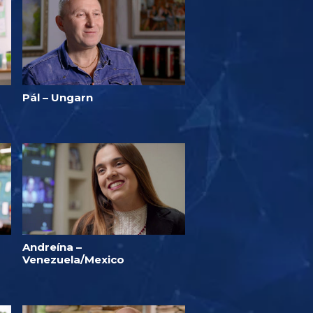
Pál – Ungarn
Andreína –
Venezuela/Mexico