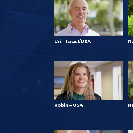
Uri – Israel/USA
Ro
Robin – USA
N