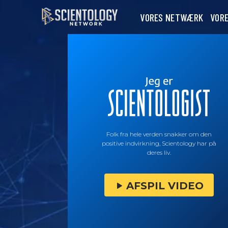
VORES NETWÆRK
VOR
Folk fra hele verden snakker om den
positive indvirkning, Scientology har på
deres liv.
AFSPIL VIDEO