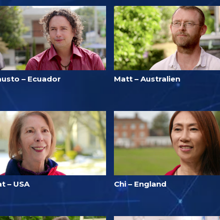
austo – Ecuador
Matt – Australien
at – USA
Chi – England