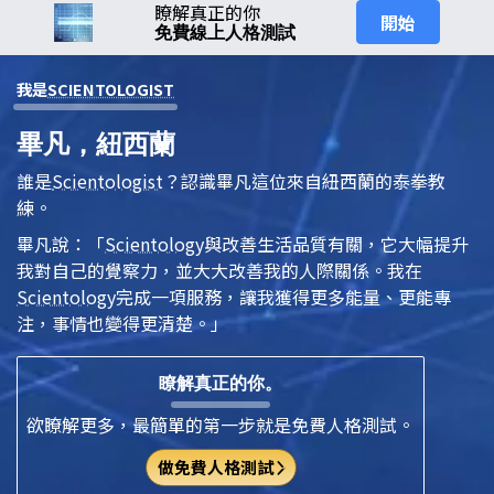
瞭解真正的你
開始
免費線上人格測試
我是
SCIENTOLOGIST
畢凡，紐西蘭
誰是
Scientologist
？認識畢凡這位來自紐西蘭的泰拳教
練。
畢凡說：「
Scientology
與改善生活品質有關，它大幅提升
我對自己的覺察力，並大大改善我的人際關係。我在
Scientology
完成一項服務，讓我獲得更多能量、更能專
注，事情也變得更清楚。」
瞭解真正的你。
欲瞭解更多，最簡單的第一步就是免費人格測試。
做免費人格測試