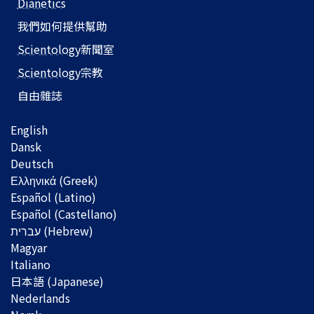
Dianetics
我們如何提供幫助
Scientology
新聞室
Scientology
宗教
自由雜誌
English
Dansk
Deutsch
Ελληνικά (Greek)
Español (Latino)
Español (Castellano)
Magyar
Italiano
日本語 (Japanese)
Nederlands