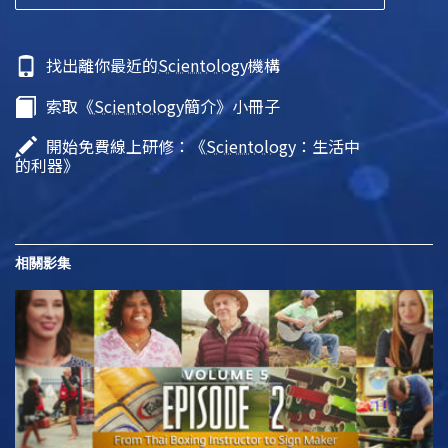
找出離你最近的
Scientology
機構
索取《
Scientology
簡介》小冊子
開始免費線上研修：《
Scientology
：生活中
的利器》
相關影集