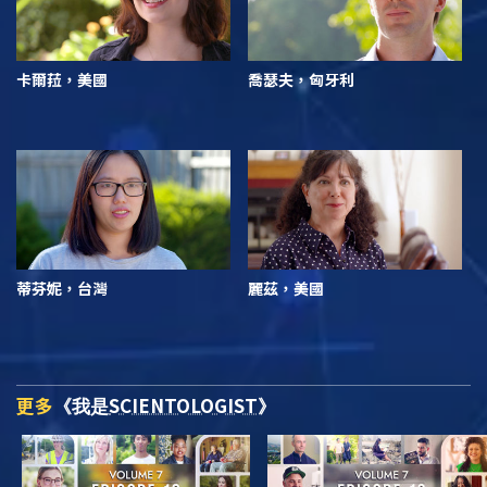
卡爾菈，美國
喬瑟夫，匈牙利
蒂芬妮，台灣
麗茲，美國
更多
SCIENTOLOGIST
《我是
》