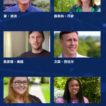
雷，澳洲
露易絲，丹麥
凱麥隆，美國
文森，西班牙