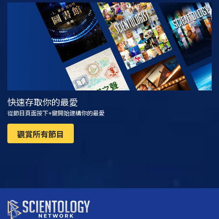
觀看
探索系列節目
快速存取你的最愛
從節目頁面按下+鍵開始建構你的最愛
觀賞所有節目