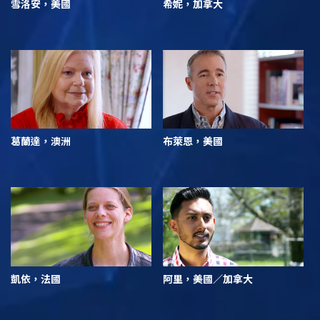
雪洛安，美國
希妮，加拿大
葛蘭達，澳洲
布萊恩，美國
凱依，法國
阿里，美國／加拿大