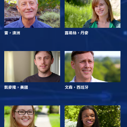
雷，澳洲
露易絲，丹麥
凱麥隆，美國
文森，西班牙