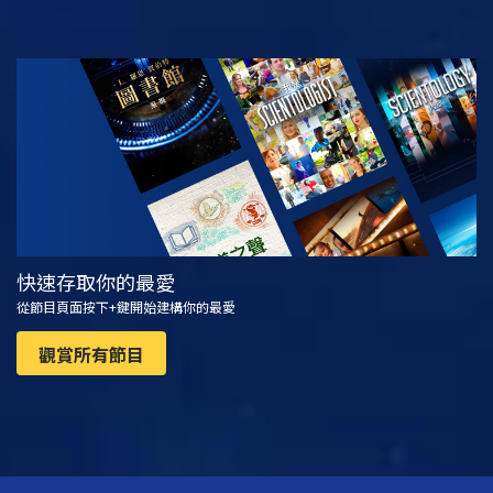
觀看
探索系列節目
快速存取你的最愛
從節目頁面按下+鍵開始建構你的最愛
觀賞所有節目