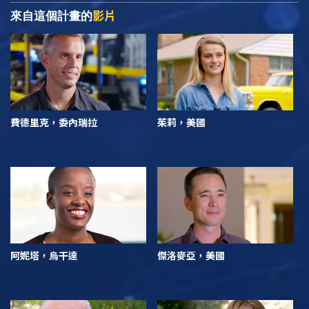
影片
來自這個計畫的
費德里克，委內瑞拉
茱莉，美國
阿妮塔，烏干達
傑洛麥亞，美國