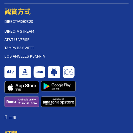
觀賞方式
DIRECTV頻道320
DIRECTV STREAM
AT&T U-VERSE
TAMPA BAY WFTT
LOS ANGELES KSCN-TV
回饋
訂閱