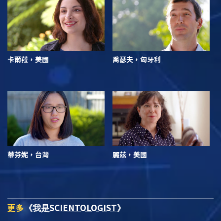
卡爾菈，美國
喬瑟夫，匈牙利
蒂芬妮，台灣
麗茲，美國
更多
SCIENTOLOGIST
《我是
》