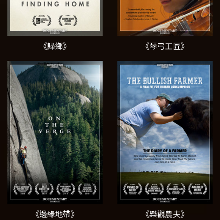
《歸鄉》
《琴弓工匠》
《邊緣地帶》
《樂觀農夫》