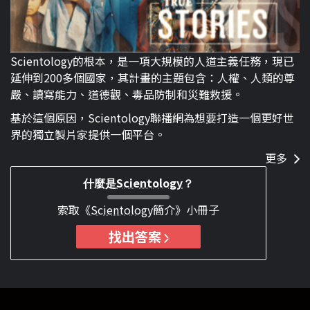
Scientology的根本，是一項大規模的人道主義任務，現已
延伸到200多個國家，其計畫的主題包含：人權、人類的尊
嚴、讀寫能力、道德觀、毒品防制和災難救援。
基於這個原因，Scientology聯播網為想要打造一個更好世
界的獨立製片家提供一個平台。
更多
Scientology
什麼是
？
索取《
Scientology
簡介》小冊子
找出答案