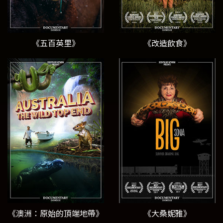
《五百英里》
《改造飲食》
《澳洲：原始的頂端地帶》
《大桑妮雅》