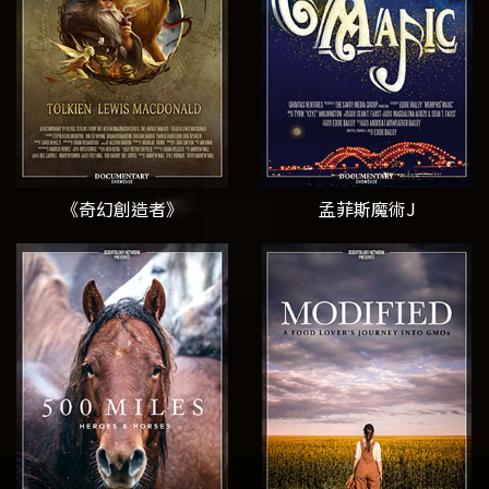
《奇幻創造者》
孟菲斯魔術J