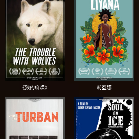
《狼的麻煩》
莉亞娜