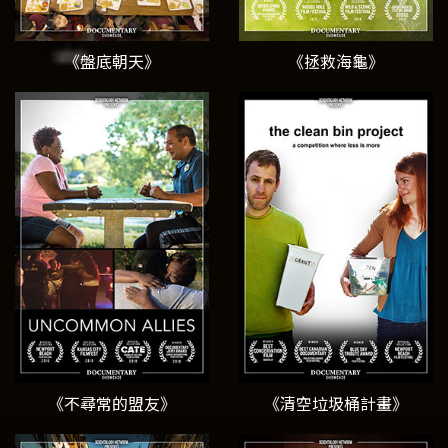
《盤底朝天》
《拯救海龜》
《不尋常的盟友》
《清空垃圾桶計畫》