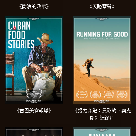
《衝浪的啟示》
《天路琴聲》
《古巴美食報導》
《努力奔跑：費歐納．奧克
斯》紀錄片