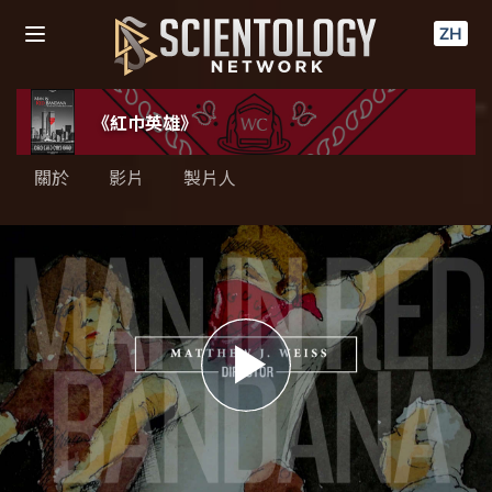
ZH
《紅巾英雄》
關於
影片
製片人
Play
Video