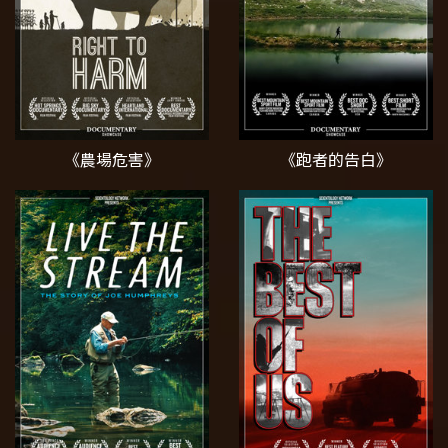
《農場危害》
《跑者的告白》