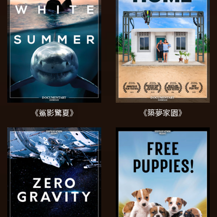
《鯊影驚夏》
《築夢家園》