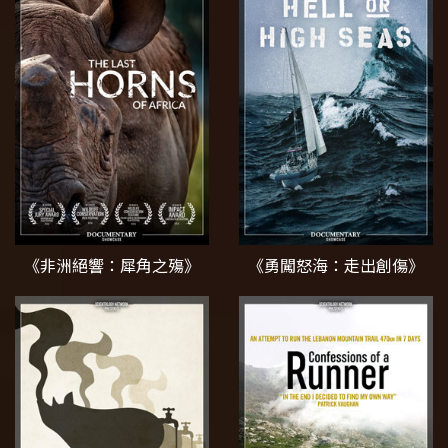
《非洲絕響：犀角之殤》
《勇闖怒海：走出創傷》