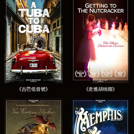
《古巴低音號》
《走進胡桃鉗》