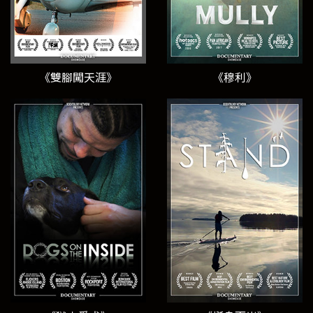
《雙腳闖天涯》
《穆利》