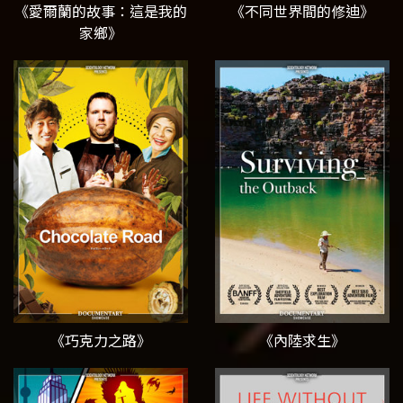
《愛爾蘭的故事：這是我的
《不同世界間的修迪》
家鄉》
《巧克力之路》
《內陸求生》