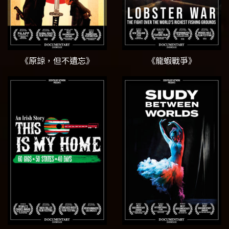
《原諒，但不遺忘》
《龍蝦戰爭》