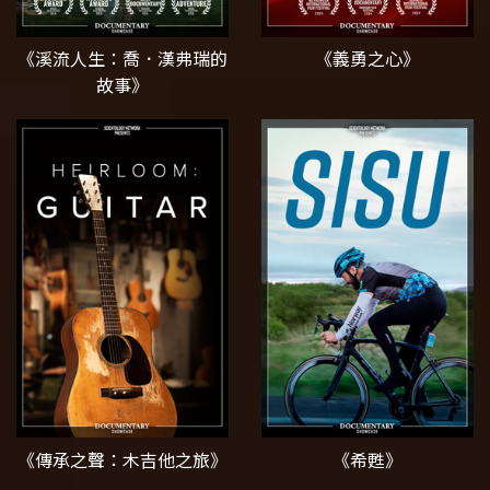
《溪流人生：喬．漢弗瑞的
《義勇之心》
故事》
《傳承之聲：木吉他之旅》
《希甦》