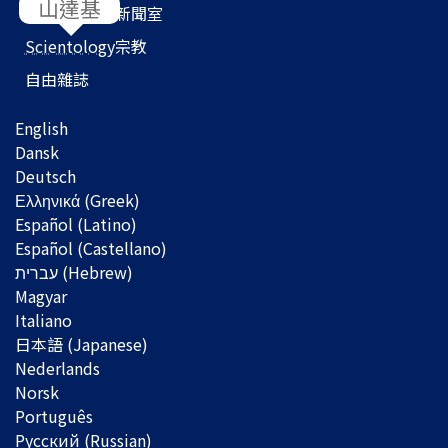
山達基
Scientology
新聞室
Scientology
宗教
自由雜誌
English
Dansk
Deutsch
Ελληνικά (Greek)
Español (Latino)
Español (Castellano)
Magyar
Italiano
日本語 (Japanese)
Nederlands
Norsk
Português
Русский (Russian)