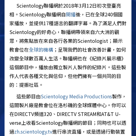
Scientology聯播網於2018年3月12日初次登臺亮
相。Scientology聯播網自
開播
後，已在全球240個國
家播放，並提供17種語言的翻譯字幕。為了滿足人們對
Scientology的好奇心，聯播網帶領來自六大洲的觀
眾，將焦點放在來自各行各業的Scientologist；顯示
教會位在
全球的機構
；呈現我們的社會改善計畫，如何
改變全球數百萬人生活。聯播網也在《紀錄片展示櫃》
這個節目中，播放由獨立製片人製作的紀錄片。這些製
作人代表各種文化與信仰，但他們擁有一個共同的目
的：提振社區。
這些節目由
Scientology Media Productions
製作，
這間製片廠是教會位在洛杉磯的全球媒體中心。你可以
在DIRECTV頻道320、DIRECTV STREAM和AT&T U-
verse上收看Scientology聯播網的節目；同時也可以透
過
zh.scientology.tv
進行串流直播，或是透過行動裝置