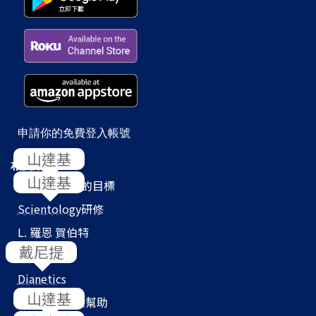
申請你的免費登入帳號
山達基
相關網站
山達基
Scientology
的目標
Scientology
研修
L. 羅恩 賀伯特
戴尼提
教會搜尋器
Dianetics
山達基
我們如何提供幫助