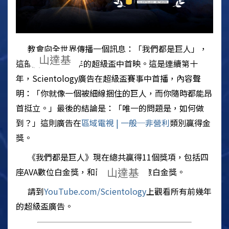
教會向全世界傳播一個訊息：「我們都是巨人」，
山達基
這部廣告在2022年的超級盃中首映。這是連續第十
年，
Scientology
廣告在超級盃賽事中首播，內容聲
明：「你就像一個被細線捆住的巨人，而你隨時都能昂
首挺立。」最後的結論是：「唯一的問題是，如何做
到？」這則廣告在
區域電視 | 一般─非營利
類別贏得金
獎。
《我們都是巨人》現在總共贏得11個獎項，包括四
山達基
座AVA數位白金獎，和兩座愛馬仕創意白金獎。
請到
YouTube.com/
Scientology
上觀看所有前幾年
的超級盃廣告。