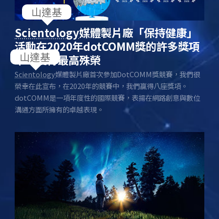
山達基
Scientology
媒體製片廠「保持健康」
活動在2020年dotCOMM獎的許多獎項
山達基
中，獲得最高殊榮
Scientology
媒體製片廠首次參加DotCOMM獎競賽，我們很
榮幸在此宣布，在2020年的競賽中，我們贏得八座獎項。
dotCOMM是一項年度性的國際競賽，表揚在網路創意與數位
溝通方面所擁有的卓越表現。