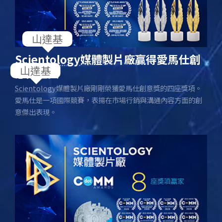
山達基
Scientology
媒體製片廠贏得愛馬仕創
山達基
意白金獎
Scientology
媒體製片廠剛剛榮獲愛馬仕創意獎的四座獎項。
愛馬仕是一項國際競賽，表揚在市場行銷與溝通內容方面的創
意傑出表現。