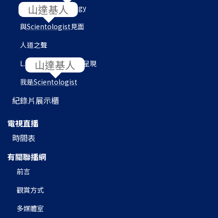
山達基人
目的地：
Scientology
與
Scientologist
見面
人道之聲
山達基人
L. 羅恩 賀伯特圖書館呈現
我是
Scientologist
紀錄片展示櫃
電視直播
時間表
有關聯播網
前言
觀賞方式
多媒體室