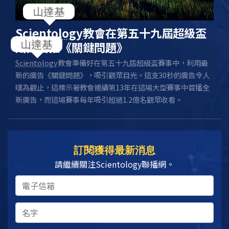
山達基
Scientology
教會在第五十九屆超級盃
山達基
期間首播《關鍵問題》
Scientology
教會準備好在第五十九屆超級盃賽事中，利用最
新的廣告《關鍵問題》，吸引觀眾目光。這支30秒的廣告令人
嘆為觀止，這標示著教會連續第13年在這場大型賽事中首播全
新廣告，而這場賽事每年吸引超過1.2億名觀眾收看。
訂閱獲得最新消息
請繼續關注Scientology聯播網。