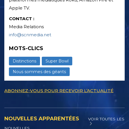
Apple TV.
CONTACT :
Media Relations
info@scnmedia.net
MOTS-CLICS
Distinctions
Super Bowl
Nous sommes des géants
ABONNEZ-VOUS POUR RECEVOIR L’ACTUALITÉ
NOUVELLES APPARENTÉES
VOIR TOUTES LES
NOUVELLES