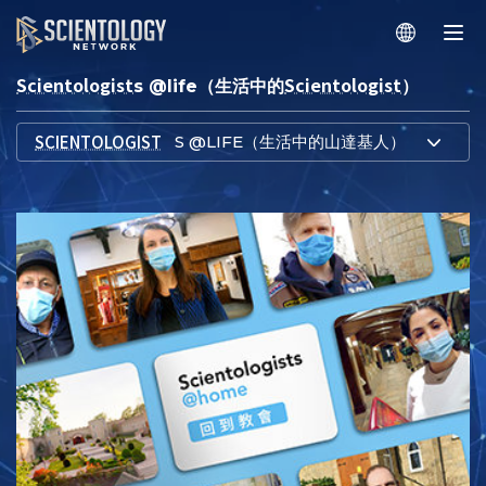
Scientologist
Scientologist
s @life（生活中的
）
SCIENTOLOGIST
S @LIFE（生活中的山達基人）