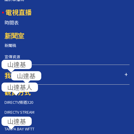
電視直播
時間表
新聞室
新聞稿
宣傳資源
山達基
我們的節目
山達基
山達基人
觀賞方式
DIRECTV頻道320
DIRECTV STREAM
山達基
AT&T U-VERSE
TAMPA BAY WFTT