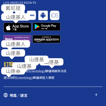
LOS ANGELES KSCN-TV
戴尼提
山達基人
山達基人
山達基
回饋
山達基
山達基
訂閱
山達基
山達基
在你的收件匣獲取
Scientology
聯播網最新消息
建立你的
Scientology
聯播網登入帳號
地區／語言