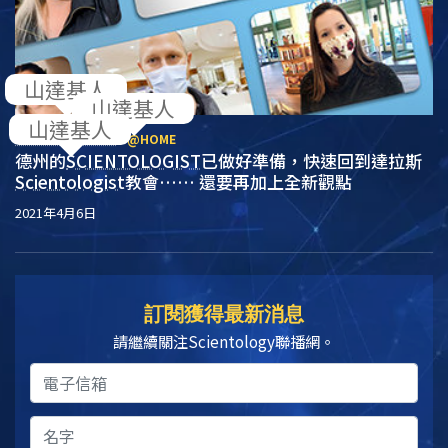
山達基人
山達基人
山達基人
SCIENTOLOGIST
S @HOME
德州的
SCIENTOLOGIST
已做好準備，快速回到達拉斯
Scientologist
教會…… 還要再加上全新觀點
2021年4月6日
訂閱獲得最新消息
請繼續關注Scientology聯播網。