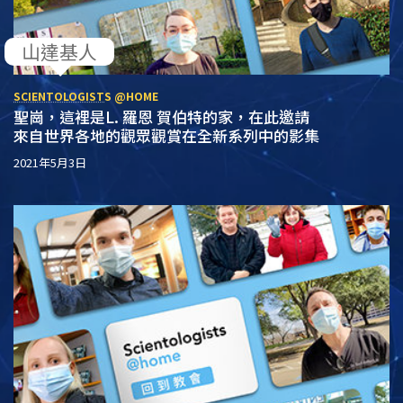
山達基人
SCIENTOLOGIST
S @HOME
聖崗，這裡是L. 羅恩 賀伯特的家，在此邀請
來自世界各地的
觀眾觀賞在全新系列中的影集
2021年5月3日