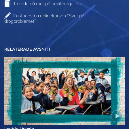
Ta reda på mer på nejtilldroger.org
Kostnadsfria onlinekursen ”Svar på
drogproblemet”
RELATERADE AVSNITT
Ingrida Lingyte