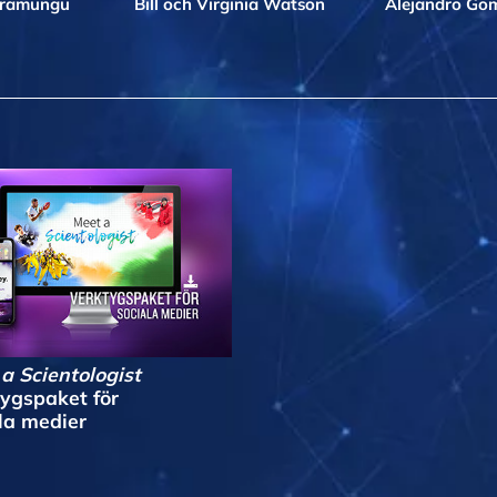
iramungu
Bill och Virginia Watson
Alejandro Go
a Scientologist
ygspaket för
la medier