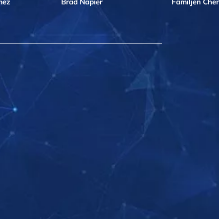
mez
Brad Napier
Familjen Che