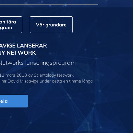
nitära
Vår grundare
ogram
AVIGE LANSERAR
GY NETWORK
 Networks lanseringsprogram
12 mars 2018 av Scientology Network
v mr David Miscavige under detta en timme långa
ela