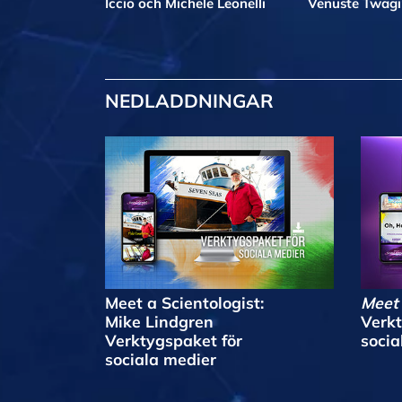
Iccio och Michele Leonelli
Venuste Twag
NEDLADDNINGAR
Meet a Scientologist:
Meet 
Mike Lindgren
Verkt
Verktygspaket för
socia
sociala medier