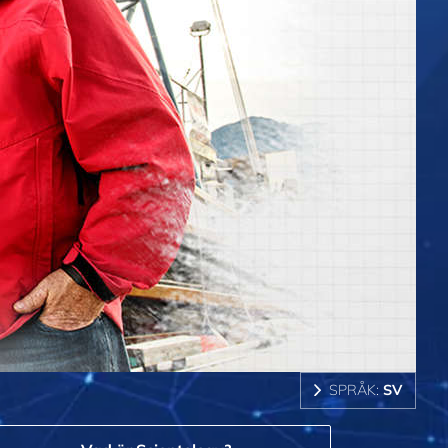
SPRÅK:
SV