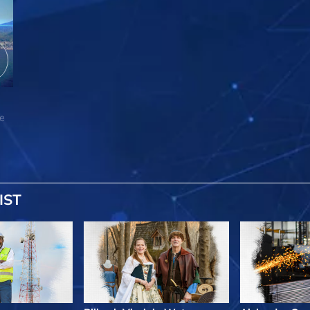
de
IST