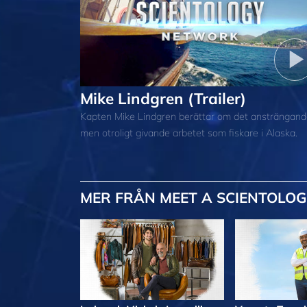
Mike Lindgren (Trailer)
Kapten Mike Lindgren berättar om det ansträngan
men otroligt givande arbetet som fiskare i Alaska.
MER
FRÅN MEET A SCIENTOLOG