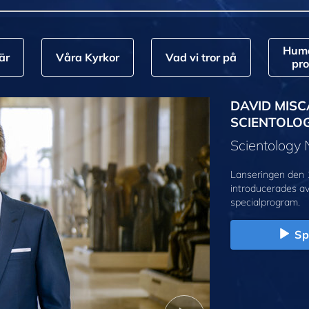
Huma
är
Våra Kyrkor
Vad vi tror på
pr
DAVID MISC
SCIENTOLO
Scientology
Lanseringen den 
introducerades a
specialprogram.
Sp