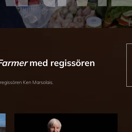
 Farmer
med regissören
egissören Ken Marsolais.