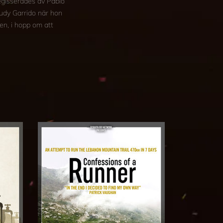
egisserades av Pablo
iudy Garrido när hon
en, i hopp om att