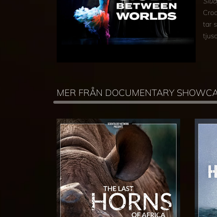
Siud
Croc
tar 
tjus
MER FRÅN DOCUMENTARY SHOWC