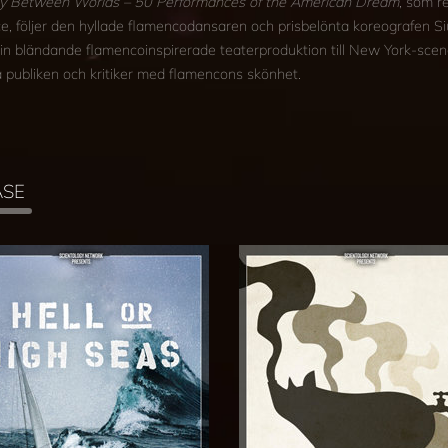
y Between Worlds – 50 Performances of the American Dream
, som r
e, följer den hyllade flamencodansaren och prisbelönta koreografen S
sin bländande flamenco­inspirerade teaterproduktion till New York-scen
a publiken och kritiker med flamencons skönhet.
ASE