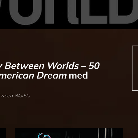
y Between Worlds – 50
American Dream
med
tween Worlds
.