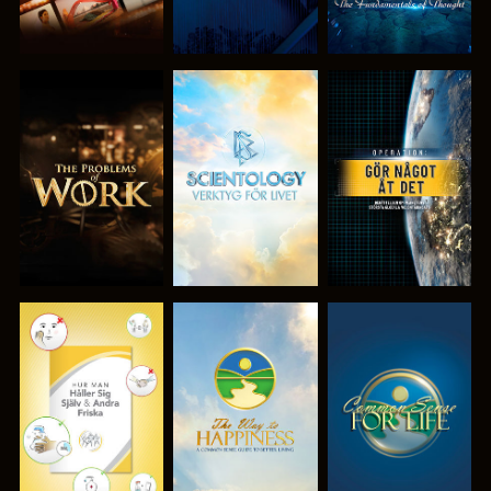
UTFORSKA
UTFORSKA
TITTA
SERIEN
SERIEN
TITTA
TITTA
TITTA