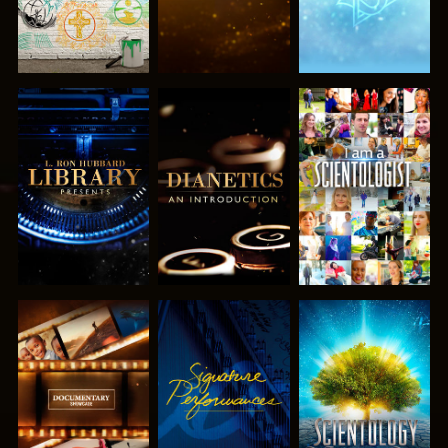
UTFORSKA
UTFORSKA
TITTA
SERIEN
SERIEN
UTFORSKA
TITTA
UTFORSKA
SERIEN
SERIEN