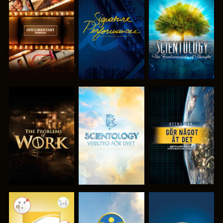
UTFORSKA
TITTA
UTFORSKA
SERIEN
SERIEN
UTFORSKA
UTFORSKA
TITTA
SERIEN
SERIEN
TITTA
TITTA
TITTA