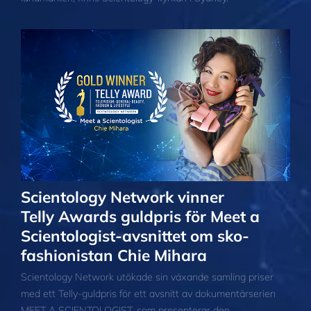
Scientology Network vinner
Telly Awards guldpris för Meet a
Scientologist-avsnittet om sko-
fashionistan Chie Mihara
Scientology Network utökade sin växande samling priser
med ett Telly-guldpris för ett avsnitt av dokumentärserien
MEET A SCIENTOLOGIST, som presenterar den