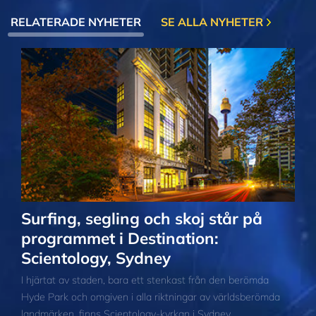
RELATERADE NYHETER
SE ALLA NYHETER
Surfing, segling och skoj står på
programmet i Destination:
Scientology, Sydney
I hjärtat av staden, bara ett stenkast från den berömda
Hyde Park och omgiven i alla riktningar av världsberömda
landmärken, finns Scientology-kyrkan i Sydney.