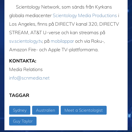
Scientology Network, som sänds från Kyrkans
globala mediacenter
Scientology Media Productions
i
Los Angeles, finns på DIRECTV kanal 320, DIRECTV
STREAM, AT&T U-verse och kan streamas på
sv.scientology.tv
, på
mobilappar
och via Roku-,
Amazon Fire- och Apple TV-plattformarna.
KONTAKTA:
Media Relations
info@scnmedia.net
TAGGAR
Sydney
Australien
Meet a Scientologist
Guy Taylor