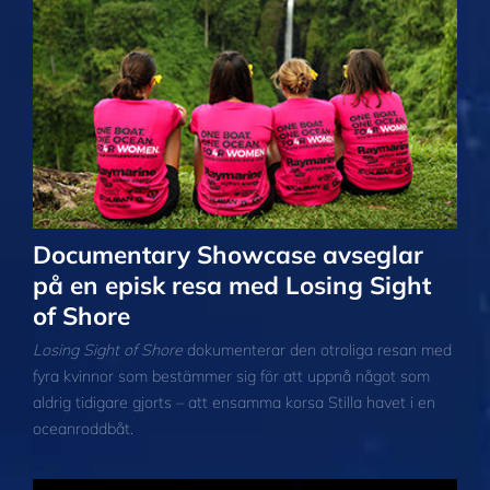
Documentary Showcase avseglar
på en episk resa med Losing Sight
of Shore
Losing Sight of Shore
dokumenterar den otroliga resan med
fyra kvinnor som bestämmer sig för att uppnå något som
aldrig tidigare gjorts – att ensamma korsa Stilla havet i en
oceanroddbåt.