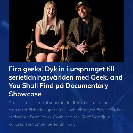
Fira geeks! Dyk in i ursprunget till
serietidnings­världen med Geek, and
You Shall Find på Documentary
Showcase
Precis som en portal som tar dig tillbaka till ursprunget till
dina mest älskade superhjälte- och fantasyberättelser dyker
regissören Brad Fayes
Geek, and You Shall Find
djupt in i
kulturen som omger serietidningar.