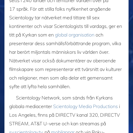
setts i 240 länder och territorier världen över på
17 språk. För att stilla folks nyfikenhet angående
Scientology tar nätverket med tittare till sex
kontinenter och visar Scientologists till vardags, ger en
titt på Kyrkan som en
global organisation
och
presenterar dess samhällsförbättrande program, vilka
har berört miljontals människors liv världen över.
Nätverket visar också dokumentärer av oberoende
filmskapare som representerar ett tvärsnitt av kulturer
och religioner, men som alla delar ett gemensamt
syfte att lyfta hela samhällen.
Scientology Network, som sänds från Kyrkans
globala mediacenter
Scientology Media Productions
i
Los Angeles, finns på DIRECTV kanal 320, DIRECTV
STREAM, AT&T U-verse och kan streamas på
sv.scientology.tv
, på
mobilappar
och via Roku-,