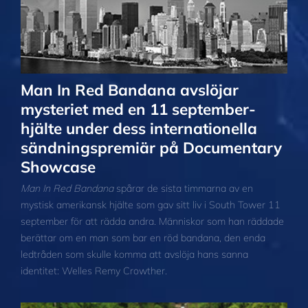
Man In Red Bandana avslöjar
mysteriet med en 11 september-
hjälte under dess internationella
sändningspremiär på Documentary
Showcase
Man In Red Bandana
spårar de sista timmarna av en
mystisk amerikansk hjälte som gav sitt liv i South Tower 11
september för att rädda andra. Människor som han räddade
berättar om en man som bar en röd bandana, den enda
ledtråden som skulle komma att avslöja hans sanna
identitet: Welles Remy Crowther.