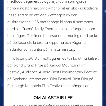
medfödd degenerativ ögonsjukdom som gjorde
honom nästan helt blind – har blivit en skicklig klättrare.
Jesse satsar på att leda klättringen av den
avskräckande 135 meter höga klippan tillsammans
med sin fästmö, Molly Thompson, som fungerar som
hans ögon. Det är en hårresande utmaning med tanke
på de fasansfulla branta klipporna och vågorna
nedanför som väntar på minsta misstag.
Climbing Blind
är mottagaren av talrika utmärkelser,
däribland Grand Prize på Kendal Mountain Film
Festival, Audience Award Best Documentary Feature
på Spokane International Film Festival, Best Film på
Edinburgh Mountain Film Festival och många fler.
OM ALASTAIR LEE
Alastair Lee är en flerfaldigt prisbelönad regissör