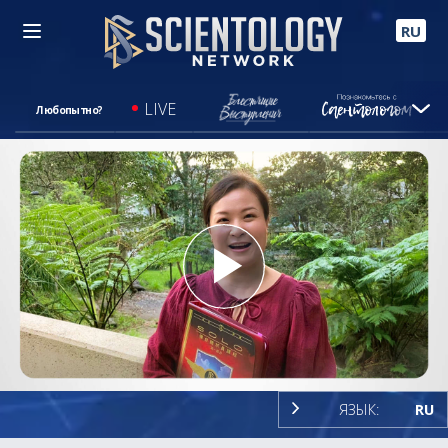
RU
LIVE
Любопытно?
Play
Video
ЯЗЫК:
RU