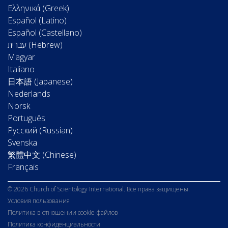
Ελληνικά (Greek)
Español (Latino)
Español (Castellano)
Magyar
Italiano
日本語 (Japanese)
Nederlands
Norsk
Português
Русский (Russian)
Svenska
繁體中文 (Chinese)
Français
© 2026 Church of Scientology International. Все права защищены.
Условия пользования
Политика в отношении cookie-файлов
Политика конфиденциальности