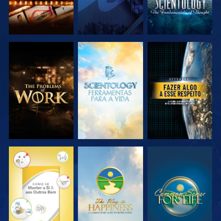
EXPLORAR A
EXPLORAR A
VER
SÉRIE
SÉRIE
VER
VER
VER