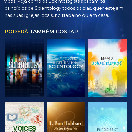
vidas. Veja como os Scientologists aplicam os
princípios de Scientology todos os dias, quer estejam
nas suas Igrejas locais, no trabalho ou em casa.
PODERÁ
TAMBÉM GOSTAR
EXPLORAR A
EXPLORAR A
EXPLORAR A
SÉRIE
SÉRIE
SÉRIE