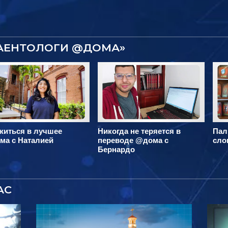
САЕНТОЛОГИ @ДОМА»
житься в лучшее
Никогда не теряется в
Пал
ма с Наталией
переводе @дома с
сло
Бернардо
АС