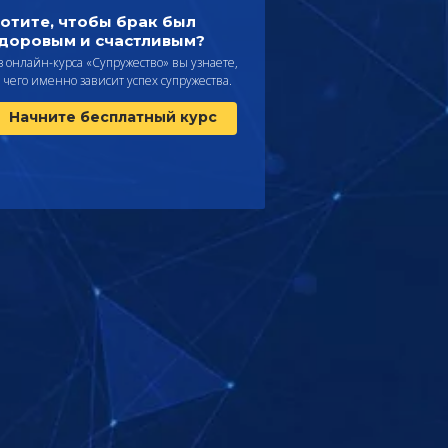
отите, чтобы брак был
доровым и счастливым?
з онлайн-курса «Супружество» вы узнаете,
т чего именно зависит успех супружества.
Начните бесплатный курс