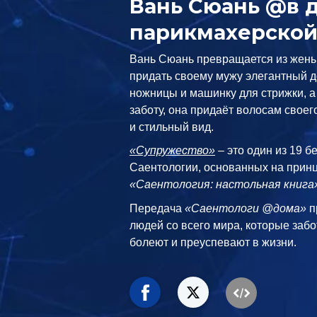
Вань Сюань @в 
парикмахерско
Вань Сюань превращается из жены
придать своему мужу элегантный 
ножницы и машинку для стрижки, 
заботу, она придаёт волосам свое
и стильный вид.
«Супружество»
– это один из 19 б
Саентологии, основанных на принц
«Саентология: настольная книга
Передача
«Саентологи @дома»
п
людей со всего мира, которые забо
болеют и преуспевают в жизни.