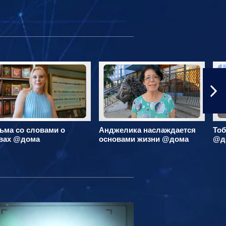
ьма со словами о
Анджелика наслаждается
Тоб
вах @дома
основами жизни @дома
@д