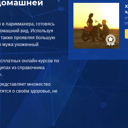
домашней
Х
й
з
И
о
 в парикмахера, готовясь
домашний вид. Используя
а также проявляя большую
го мужа ухоженный
есплатных онлайн-курсов по
ипах из справочника
»
.
редставляет множество
тятся о своём здоровье, не