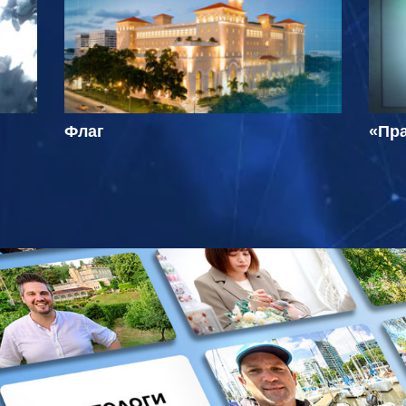
Флаг
«Пра