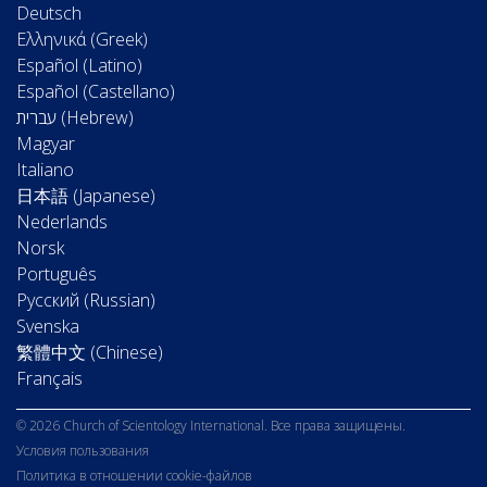
Deutsch
Ελληνικά (Greek)
Español (Latino)
Español (Castellano)
Magyar
Italiano
日本語 (Japanese)
Nederlands
Norsk
Português
Русский (Russian)
Svenska
繁體中文 (Chinese)
Français
© 2026 Church of Scientology International. Все права защищены.
Условия пользования
Политика в отношении cookie-файлов