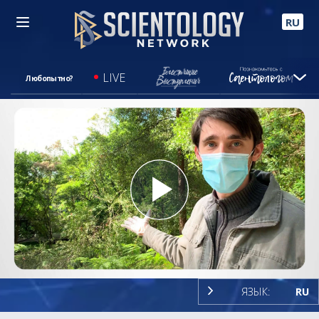
RU
LIVE
Любопытно?
Play
Video
ЯЗЫК:
RU