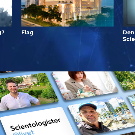
g?
Flag
Den
Sci