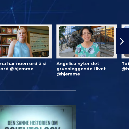
ma har noen ord å si
Angelica nyter det
To
 ord @hjemme
grunnleggende i livet
@h
@hjemme