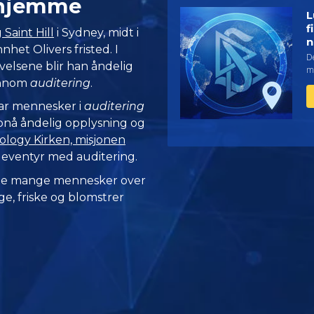
 @hjemme
L
f
Saint Hill
i Sydney, midt i
n
het Olivers fristed. I
De
velsene blir han åndelig
m
ennom
auditering
.
tar mennesker i
auditering
ppnå åndelig opplysning og
logy Kirken, misjonen
 eventyr med auditering.
 de mange mennesker over
e, friske og blomstrer