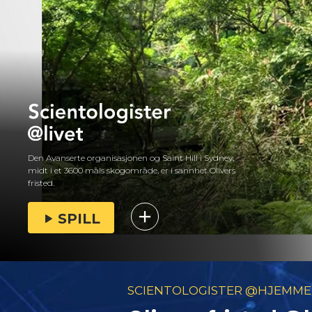
Den Avanserte organisasjonen og Saint Hill i Sydney,
midt i et 3600 måls skogområde, er i sannhet Olivers
fristed.
SPILL
SCIENTOLOGISTER @HJEMME