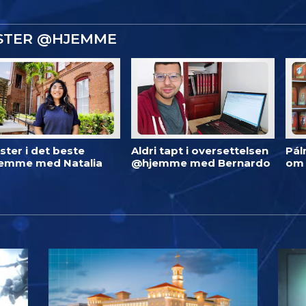
ISTER @HJEMME
ster i det beste
Aldri tapt i oversettelsen
Pál
emme med Natalia
@hjemme med Bernardo
om