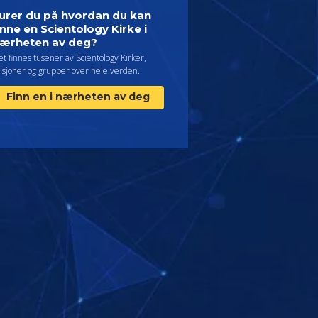
urer du på hvordan du kan
inne en Scientology Kirke i
ærheten av deg?
t finnes tusener av Scientology Kirker,
isjoner og grupper over hele verden.
Finn en i nærheten av deg