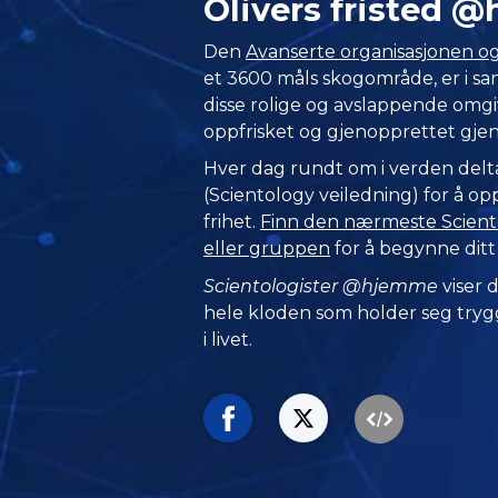
Olivers fristed
Den
Avanserte organisasjonen og 
et 3600 måls skogområde, er i sann
disse rolige og avslappende omgi
oppfrisket og gjenopprettet gj
Hver dag rundt om i verden del
(Scientology veiledning) for å o
frihet.
Finn den nærmeste Sciento
eller gruppen
for å begynne ditt
Scientologister @hjemme
viser
hele kloden som holder seg trygg
i livet.