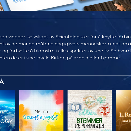
ed videoer, selvskapt av Scientologister for å knytte forb
limt av de mange måtene dagliglivets mennesker rundt om 
 og fortsette å blomstre i alle aspekter av sine liv. Se hvo
ten de er i sine lokale Kirker, på arbeid eller hjemme.
Å