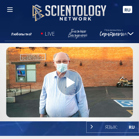
RU
LIVE
Любопытно?
Play
Video
ЯЗЫК:
RU