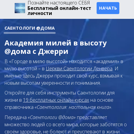
Познайте настоящего СЕБЯ
Бесплатный онлайн-тест
НАЧАТЬ
личности
САЕНТОЛОГИ @ДОМА
Академия милей в высоту
@дома с Джерри
В «Городе в милю высотой» находится «академия» в
милю высотой – в
Церкви Саентологии Денвера
. И
именно здесь Джерри проходит свой курс, взмывая к
новым высотам уверенности и понимания.
Откройте для себя инструменты Саентологии для
жизни в
19 бесплатных онлайн-курсах
на основе
справочника
«Саентология: настольная книга»
.
Передача
«Саентологи @дома»
представляет
множество людей со всего мира, которые заботятся о
своём здоровье, не болеют и преуспевают в жизни.