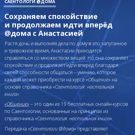
САЕНТОЛОГИ @ДОМА
Сохраняем спокойствие
и продолжаем идти вперёд
@дома с Анастасией
Растя дочь и выполняя дела по дому в это запутанное
и тревожное время, Анастасии приходится
справляться со множеством вещей. Но она сохраняет
спокойствие и продолжает идти вперёд благодаря
своей способности общаться – умению, которое
каждый может приобрести на курсе
«Общение»
на
основе справочника
«Саентология: настольная
книга»
.
«Общение»
– это один из 19 бесплатных онлайн-курсов
по Саентологии, основанных на принципах из
справочника
«Саентология: настольная книга»
.
Передача
«Саентологи @дома»
представляет