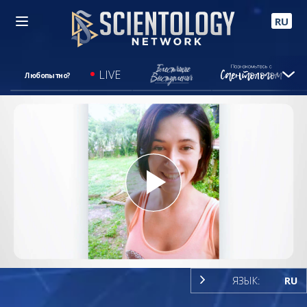
RU
LIVE
Любопытно?
Play
Video
ЯЗЫК:
RU