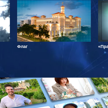
Флаг
«Пра