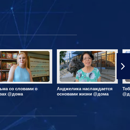
ьма со словами о
Анджелика наслаждается
Тоб
вах @дома
основами жизни @дома
@д