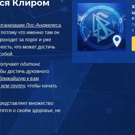
тся Клиром
Х
ц
с
П
рганизации Лос-Анджелеса
.
и
, потому что именно там он
роходит за порог и уже
ность, что может достичь
собой.
получают
одитинг
обы достичь духовного
ближайшую к вам
 или группу
, чтобы начать
редставляет множество
тятся о своём здоровье, не