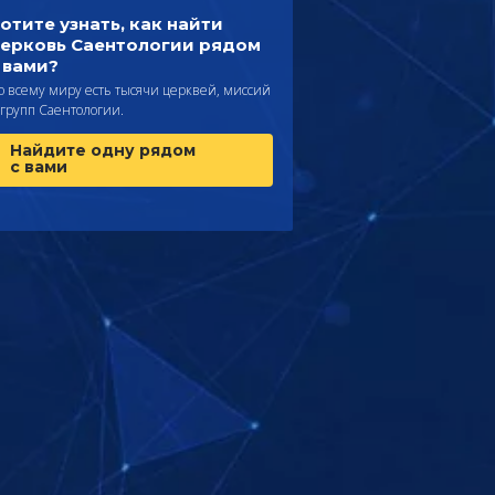
отите узнать, как найти
ерковь Саентологии рядом
 вами?
о всему миру есть тысячи церквей, миссий
 групп Саентологии.
Найдите одну рядом
с вами