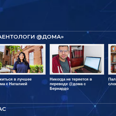
САЕНТОЛОГИ @ДОМА»
житься в лучшее
Никогда не теряется в
Пал
ма с Наталией
переводе @дома с
сло
Бернардо
АС