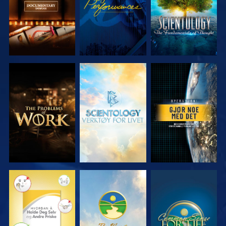
UTFORSK
UTFORSK
SE
SERIEN
SERIEN
SE
SE
SE