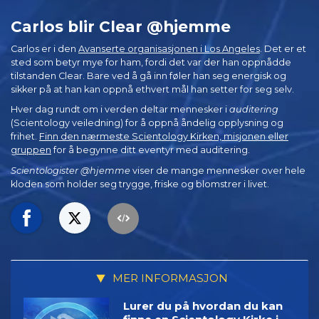
Carlos blir Clear @hjemme
Carlos er i den
Avanserte organisasjonen i Los Angeles
. Det er et
sted som betyr mye for ham, fordi det var der han oppnådde
tilstanden Clear. Bare ved å gå inn føler han seg energisk og
sikker på at han kan oppnå ethvert mål han setter for seg selv.
Hver dag rundt om i verden deltar mennesker i
auditering
(Scientology veiledning) for å oppnå åndelig opplysning og
frihet.
Finn den nærmeste Scientology Kirken, misjonen eller
gruppen
for å begynne ditt eventyr med auditering.
Scientologister @hjemme
viser de mange mennesker over hele
kloden som holder seg trygge, friske og blomstrer i livet.
MER INFORMASJON
Lurer du på hvordan du kan